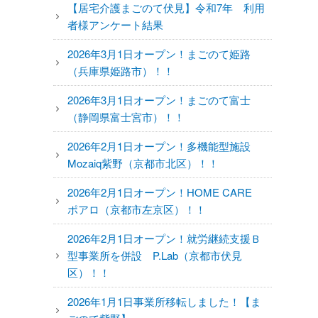
1日の過ごし方
【居宅介護まごのて伏見】令和7年 利用
者様アンケート結果
居宅介護支援センター
2026年3月1日オープン！まごのて姫路
（兵庫県姫路市）！！
ケアプラン作成までの流れ
2026年3月1日オープン！まごのて富士
相談支援センター
（静岡県富士宮市）！！
介護タクシー
2026年2月1日オープン！多機能型施設
Mozaiq紫野（京都市北区）！！
開業支援
2026年2月1日オープン！HOME CARE
ポアロ（京都市左京区）！！
まごのてグループが目指すもの
2026年2月1日オープン！就労継続支援Ｂ
まごのてFCで夢を叶える
型事業所を併設 P.Lab（京都市伏見
区）！！
開業までの流れ
2026年1月1日事業所移転しました！【ま
フランチャイズ募集要項