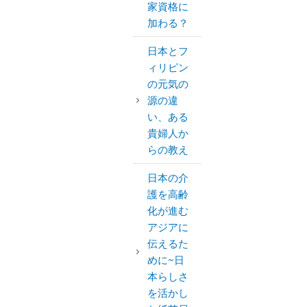
家資格に
加わる？
日本とフ
ィリピン
の元気の
源の違
い、ある
貴婦人か
らの教え
日本の介
護を高齢
化が進む
アジアに
伝えるた
めに~日
本らしさ
を活かし