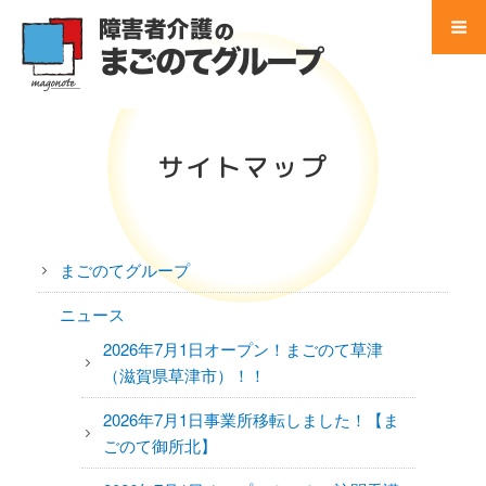
コ
ン
テ
Menu
ン
ツ
Home
へ
サイトマップ
ス
事業所 検索
キ
ッ
サービス別 一覧
プ
まごのてグループ
地域別 一覧
ニュース
会社別 一覧
2026年7月1日オープン！まごのて草津
（滋賀県草津市）！！
会社案内
2026年7月1日事業所移転しました！【ま
ごのて御所北】
法人概要