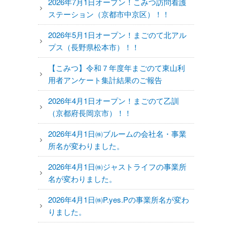
2026年7月1日オープン！こみつ訪問看護
個人情報保護方針
ステーション（京都市中京区）！！
まごのてグループ沿革
2026年5月1日オープン！まごのて北アル
プス（長野県松本市）！！
プライバシーポリシー
【こみつ】令和７年度年まごのて東山利
用者アンケート集計結果のご報告
介護サービス
2026年4月1日オープン！まごのて乙訓
訪問介護
（京都府長岡京市）！！
訪問介護のサービス提供までの流れ
2026年4月1日㈱ブルームの会社名・事業
所名が変わりました。
訪問看護
2026年4月1日㈱ジャストライフの事業所
名が変わりました。
訪問看護のサービス提供までの流れ
2026年4月1日㈱P.yes.Pの事業所名が変わ
通所介護(デイサービス)
りました。