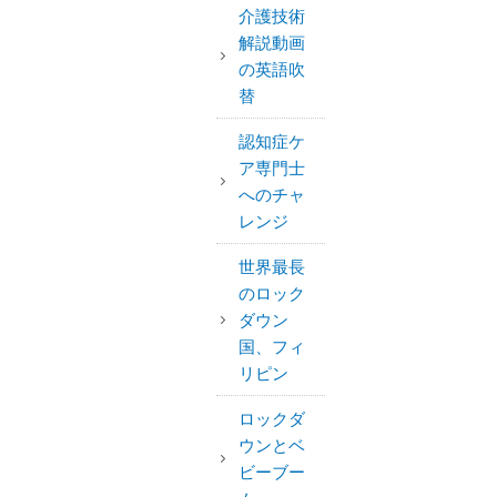
介護技術
解説動画
の英語吹
替
認知症ケ
ア専門士
へのチャ
レンジ
世界最長
のロック
ダウン
国、フィ
リピン
ロックダ
ウンとベ
ビーブー