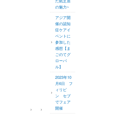
た紙芝居
の魅力~
アジア開
催の認知
症ケアイ
ベントに
参加した
感想【ま
ごのてグ
ローバ
ル】
2023年10
月6日 フ
ィリピ
ン セブ
でフェア
開催