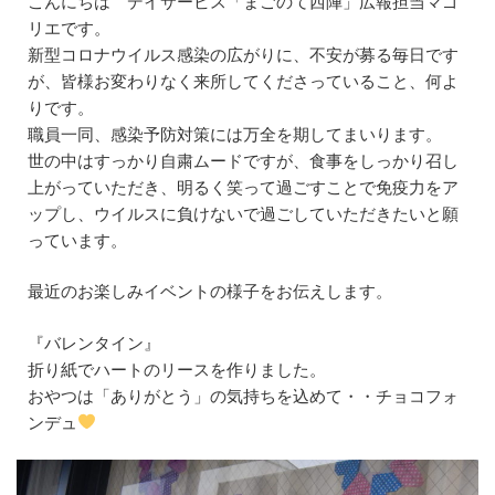
こんにちは デイサービス「まごのて西陣」広報担当マゴ
1日の過ごし方
リエです。
新型コロナウイルス感染の広がりに、不安が募る毎日です
居宅介護支援センター
が、皆様お変わりなく来所してくださっていること、何よ
りです。
ケアプラン作成までの流れ
職員一同、感染予防対策には万全を期してまいります。
世の中はすっかり自粛ムードですが、食事をしっかり召し
相談支援センター
上がっていただき、明るく笑って過ごすことで免疫力をア
ップし、ウイルスに負けないで過ごしていただきたいと願
介護タクシー
っています。
開業支援
最近のお楽しみイベントの様子をお伝えします。
まごのてグループが目指すもの
『バレンタイン』
折り紙でハートのリースを作りました。
まごのてFCで夢を叶える
おやつは「ありがとう」の気持ちを込めて・・チョコフォ
ンデュ
開業までの流れ
フランチャイズ募集要項