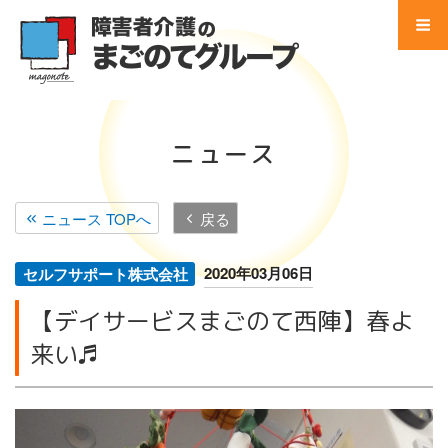
コ
ン
テ
Menu
ン
ツ
Home
へ
ニュース
ス
事業所 検索
キ
ッ
ニュース TOPへ
戻る
サービス別 一覧
プ
地域別 一覧
2020年03月06日
セルフサポート株式会社
【デイサービスまごのて西陣】春よ
会社別 一覧
来い♬
会社案内
法人概要