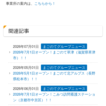
1日の過ごし方
事業所の案内は、
こちらから！
居宅介護支援センター
ケアプラン作成までの流れ
関連記事
相談支援センター
2026年07月01日
まごのてグループニュース
介護タクシー
2026年7月1日オープン！まごのて草津（滋賀県草津
市）！！
開業支援
2026年05月01日
まごのてグループニュース
まごのてグループが目指すもの
2026年5月1日オープン！まごのて北アルプス（長野
県松本市）！！
まごのてFCで夢を叶える
2026年06月01日
まごのてグループニュース
開業までの流れ
2026年7月1日オープン！こみつ訪問看護ステーショ
ン（京都市中京区）！！
フランチャイズ募集要項