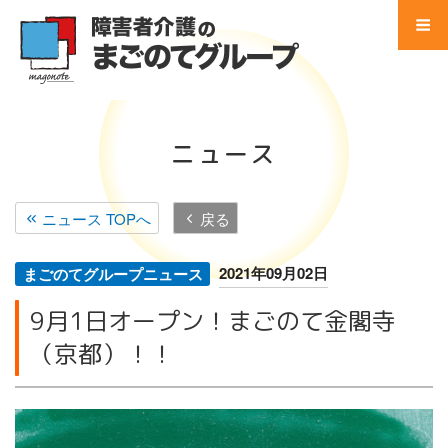
コ
ン
テ
Menu
ン
ツ
Home
へ
ニュース
ス
事業所 検索
キ
ッ
ニュース TOPへ
戻る
サービス別 一覧
プ
地域別 一覧
2021年09月02日
まごのてグループニュース
9月1日オープン！まごのて金閣寺
会社別 一覧
（京都）！！
会社案内
法人概要