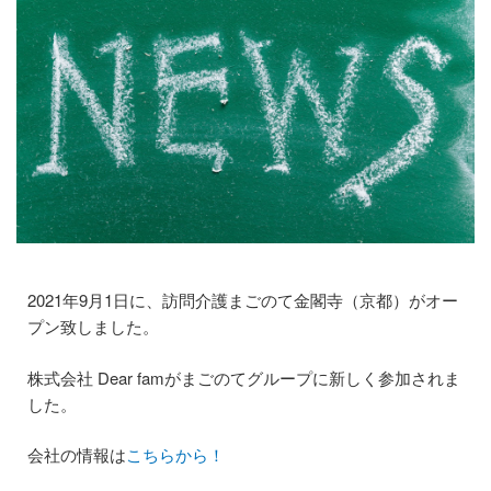
個人情報保護方針
まごのてグループ沿革
プライバシーポリシー
介護サービス
訪問介護
訪問介護のサービス提供までの流れ
2021年9月1日に、訪問介護まごのて金閣寺（京都）がオー
プン致しました。
訪問看護
株式会社 Dear famがまごのてグループに新しく参加されま
訪問看護のサービス提供までの流れ
した。
通所介護(デイサービス)
会社の情報は
こちらから！