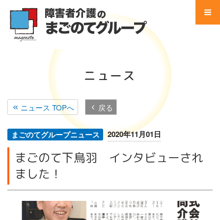
コ
ン
テ
Menu
ン
ツ
Home
へ
ニュース
ス
事業所 検索
キ
ッ
ニュース TOPへ
戻る
サービス別 一覧
プ
地域別 一覧
2020年11月01日
まごのてグループニュース
まごのて下鳥羽 インタビューされ
会社別 一覧
ました！
会社案内
法人概要