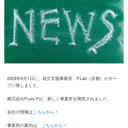
個人情報保護方針
まごのてグループ沿革
プライバシーポリシー
介護サービス
訪問介護
訪問介護のサービス提供までの流れ
2024年8月1日に、就労支援事業所 P.Lab（京都）がオー
プン致しました。
訪問看護
株式会社P.yes.Pが、新しく事業所を開所されました。
訪問看護のサービス提供までの流れ
会社の情報は
こちらから！
通所介護(デイサービス)
事業所の案内は、
こちらから！