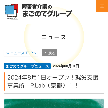
コ
ン
テ
Menu
ン
ツ
Home
へ
ニュース
ス
事業所 検索
キ
ッ
ニュース TOPへ
戻る
サービス別 一覧
プ
地域別 一覧
2024年08月01日
まごのてグループニュース
2024年8月1日オープン！就労支援
会社別 一覧
事業所 P.Lab（京都）！！
会社案内
法人概要