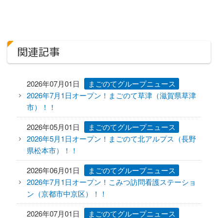
1日の過ごし方
居宅介護支援センター
関連記事
ケアプラン作成までの流れ
相談支援センター
2026年07月01日
まごのてグループニュース
2026年7月1日オープン！まごのて草津（滋賀県草津
介護タクシー
市）！！
開業支援
2026年05月01日
まごのてグループニュース
2026年5月1日オープン！まごのて北アルプス（長野
まごのてグループが目指すもの
県松本市）！！
まごのてFCで夢を叶える
2026年06月01日
まごのてグループニュース
2026年7月1日オープン！こみつ訪問看護ステーショ
開業までの流れ
ン（京都市中京区）！！
2026年07月01日
まごのてグループニュース
フランチャイズ募集要項