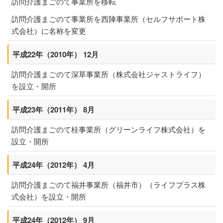
訪問介護まごのて事業所を移転
1日の過ごし方
訪問介護まごのて事業所を西陣事業所（セルフサポート株
居宅介護支援センター
式会社）に名称を変更
ケアプラン作成までの流れ
平成22年（2010年） 12月
訪問介護まごのて深草事業所（株式会社ジャストライフ）
相談支援センター
を設立・開所
介護タクシー
平成23年（2011年） 8月
開業支援
訪問介護まごのて桂事業所（グリーンライフ株式会社）を
設立・開所
まごのてグループが目指すもの
平成24年（2012年） 4月
まごのてFCで夢を叶える
訪問介護まごのて福井事業所（福井市）（ライフプラス株
開業までの流れ
式会社）を設立・開所
平成24年（2012年） 9月
フランチャイズ募集要項