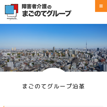
コ
ン
テ
Menu
ン
ツ
Home
へ
ス
事業所 検索
キ
ッ
サービス別 一覧
プ
地域別 一覧
会社別 一覧
まごのてグループ沿革
会社案内
法人概要