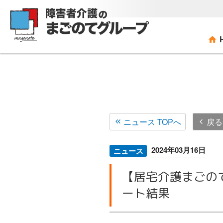
コ
ン
テ
ン
ツ
へ
ス
キ
ッ
プ
ニュース TOPへ
戻る
2024年03月16日
ニュース
【居宅介護まごの
ート結果