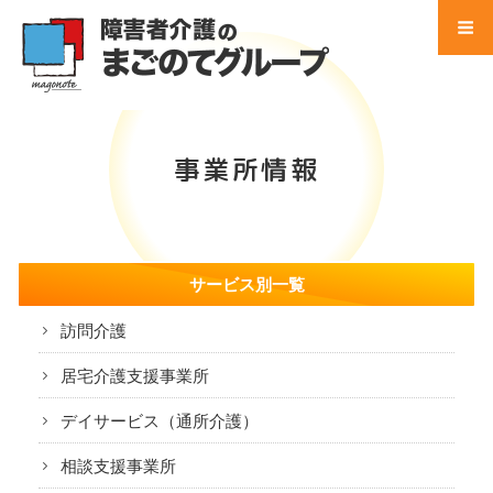
コ
ン
テ
Menu
ン
ツ
Home
へ
事業所情報
ス
事業所 検索
キ
ッ
サービス別 一覧
プ
サービス別一覧
地域別 一覧
訪問介護
会社別 一覧
居宅介護支援事業所
会社案内
デイサービス（通所介護）
法人概要
相談支援事業所