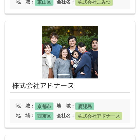
地 域：
会社名：
東山区
株式会社こみつ
株式会社アドナース
地 域：
地 域：
京都市
鹿児島
地 域：
会社名：
西京区
株式会社アドナース