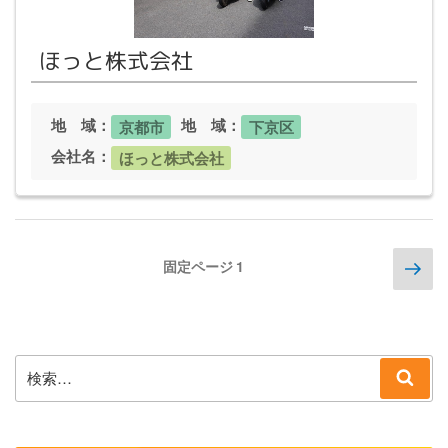
ほっと株式会社
地 域：
地 域：
京都市
下京区
会社名：
ほっと株式会社
投
次
固定ページ
1
の
稿
ペ
ー
ジ
の
ペ
検
検
ー
索:
索
ジ
送