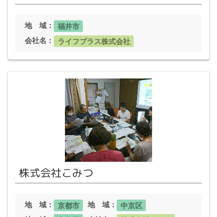
地 域：
福井市
会社名：
ライフプラス株式会社
株式会社こみつ
地 域：
地 域：
京都市
中京区