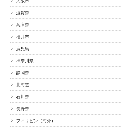
大阪市
1日の過ごし方
滋賀県
居宅介護支援センター
兵庫県
ケアプラン作成までの流れ
福井市
相談支援センター
鹿児島
介護タクシー
神奈川県
静岡県
開業支援
北海道
まごのてグループが目指すもの
石川県
まごのてFCで夢を叶える
長野県
開業までの流れ
フィリピン（海外）
フランチャイズ募集要項