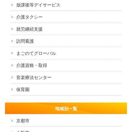
放課後等デイサービス
個人情報保護方針
介護タクシー
まごのてグループ沿革
就労継続支援
プライバシーポリシー
訪問看護
介護サービス
まごのてグローバル
訪問介護
介護資格・取得
訪問介護のサービス提供までの流れ
音楽療法センター
保育園
訪問看護
訪問看護のサービス提供までの流れ
地域別一覧
通所介護(デイサービス)
京都市