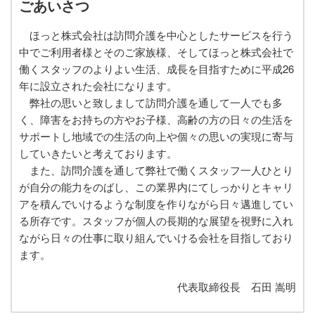
ごあいさつ
1日の過ごし方
ほっと株式会社は訪問介護を中心としたサービスを行う
居宅介護支援センター
中でご利用者様とそのご家族様、そしてほっと株式会社で
働くスタッフのよりよい生活、成長を目指すために平成26
ケアプラン作成までの流れ
年に設立された会社になります。
弊社の思いと致しまして訪問介護を通して一人でも多
相談支援センター
く、障害をお持ちの方やお子様、高齢の方の日々の生活を
サポートし地域での生活の向上や個々の思いの実現に寄与
介護タクシー
していきたいと考えております。
また、訪問介護を通して弊社で働くスタッフ一人ひとり
開業支援
が自分の能力をのばし、この業界内にてしっかりとキャリ
アを積んでいけるような制度を作りながら日々邁進してい
まごのてグループが目指すもの
る所存です。スタッフが個人の長期的な展望を視野に入れ
ながら日々の仕事に取り組んでいける会社を目指しており
まごのてFCで夢を叶える
ます。
開業までの流れ
代表取締役長 石田 嵩明
フランチャイズ募集要項