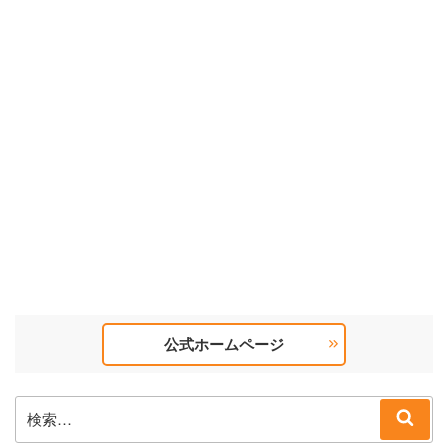
公式ホームページ
検
検
索:
索