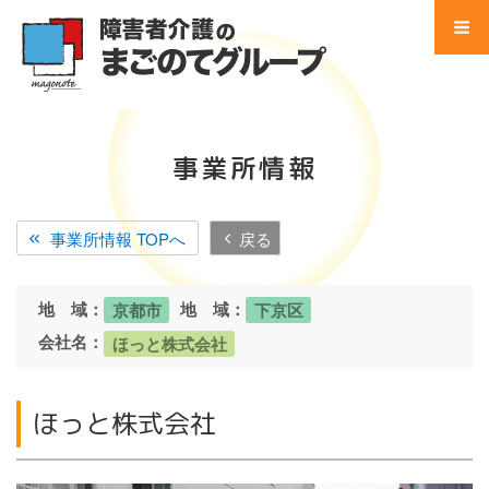
コ
ン
テ
Menu
ン
ツ
Home
へ
事業所情報
ス
事業所 検索
キ
ッ
事業所情報 TOPへ
戻る
サービス別 一覧
プ
地域別 一覧
地 域：
地 域：
京都市
下京区
会社名：
ほっと株式会社
会社別 一覧
会社案内
ほっと株式会社
法人概要