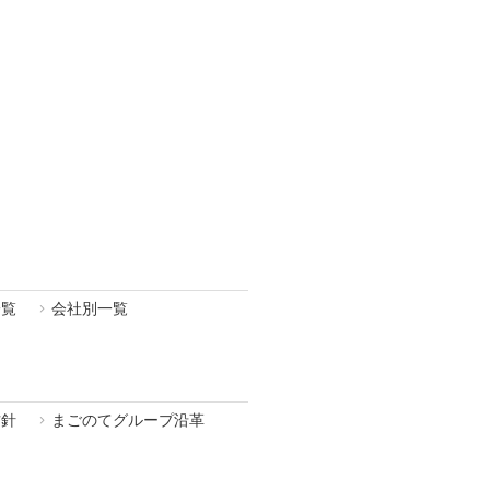
一覧
会社別一覧
方針
まごのてグループ沿革