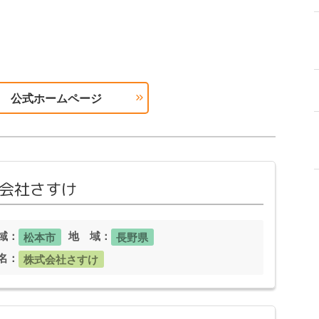
公式ホームページ
会社さすけ
域：
地 域：
松本市
長野県
名：
株式会社さすけ