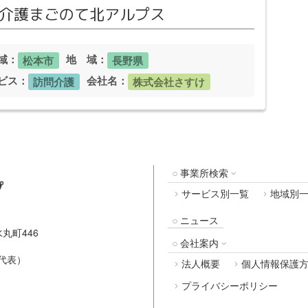
介護まごのて北アルプス
域：
地 域：
松本市
長野県
ビス：
会社名：
訪問介護
株式会社さすけ
事業所検索
サービス別一覧
地域別
ニュース
丸町446
会社案内
代表）
法人概要
個人情報保護
プライバシーポリシー