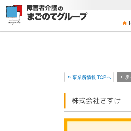
コ
ン
テ
ン
ツ
へ
ス
キ
ッ
プ
事業所情報 TOPへ
戻
株式会社さすけ