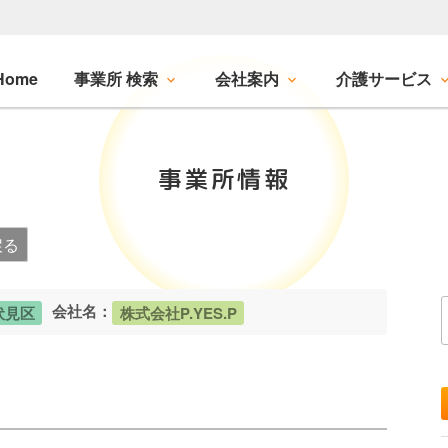
Home
事業所 検索
会社案内
介護サービス
事業所情報
戻る
会社名：
伏見区
株式会社P.YES.P