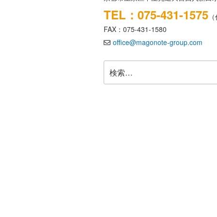
TEL：075-431-1575
（
FAX：075-431-1580
office@magonote-group.com
検
索: