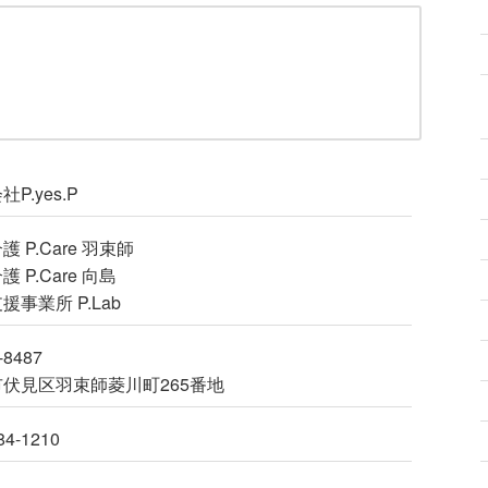
P.yes.P
 P.Care 羽束師
 P.Care 向島
援事業所 P.Lab
-8487
伏見区羽束師菱川町265番地
84-1210