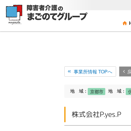
コ
ン
テ
ン
ツ
へ
ス
キ
ッ
プ
事業所情報 TOPへ
地 域：
地 域：
京都市
株式会社P.yes.P