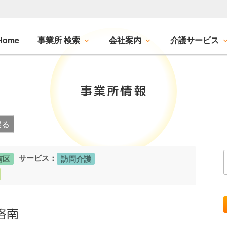
Home
事業所 検索
会社案内
介護サービス
事業所情報
戻る
サービス：
南区
訪問介護
洛南