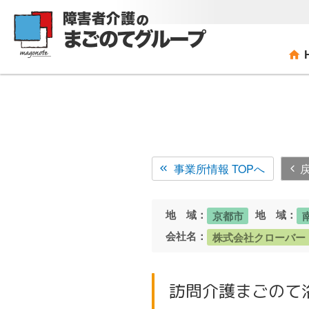
コ
ン
テ
ン
ツ
へ
ス
キ
ッ
プ
事業所情報 TOPへ
地 域：
地 域：
京都市
会社名：
株式会社クローバー
訪問介護まごのて