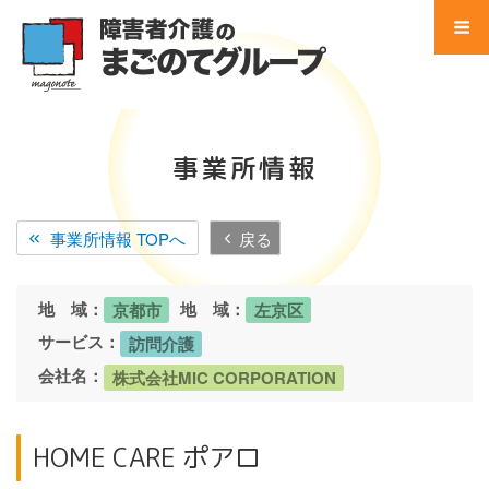
コ
ン
テ
Menu
ン
ツ
Home
へ
事業所情報
ス
事業所 検索
キ
ッ
事業所情報 TOPへ
戻る
サービス別 一覧
プ
地域別 一覧
地 域：
地 域：
京都市
左京区
サービス：
訪問介護
会社別 一覧
会社名：
株式会社MIC CORPORATION
会社案内
HOME CARE ポアロ
法人概要