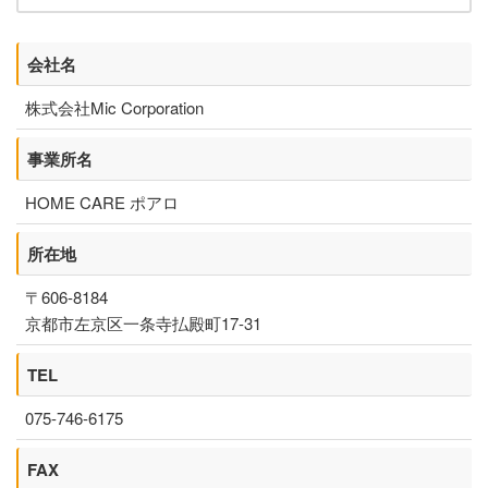
1日の過ごし方
居宅介護支援センター
会社名
株式会社Mic Corporation
ケアプラン作成までの流れ
事業所名
相談支援センター
HOME CARE ポアロ
介護タクシー
所在地
開業支援
〒606-8184
京都市左京区一条寺払殿町17-31
まごのてグループが目指すもの
TEL
まごのてFCで夢を叶える
075-746-6175
開業までの流れ
FAX
フランチャイズ募集要項